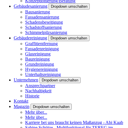
Konzeptionierung/Beratung
Gebäudesanierung
Dropdown umschalten
Bausanierung
Fassadensanierung
Schadensbeseitigung
Schadstoffsanierung
Schimmelpilzsanierung
Gebäudereinigung
Dropdown umschalten
Graffitientfernung
Fassadenreinigung
Glasreinigung
Baureinigung
Grundreinigung
Hygienereinigung
Unterhaltsreinigung
Unternehmen
Dropdown umschalten
Ansprechpartner
Nachhaltigkeit
Historie
Kontakt
Magazin
Dropdown umschalten
Mehr über...
Mehr über...
Karriere bei uns braucht keinen Maßanzug - Abi Kaab
Sabine Schütze - Multifunktional für TEREG im