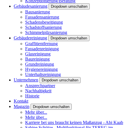
Konzeptionierung/Beratung
Gebäudesanierung
Dropdown umschalten
Bausanierung
Fassadensanierung
Schadensbeseitigung
Schadstoffsanierung
Schimmelpilzsanierung
Gebäudereinigung
Dropdown umschalten
Graffitientfernung
Fassadenreinigung
Glasreinigung
Baureinigung
Grundreinigung
Hygienereinigung
Unterhaltsreinigung
Unternehmen
Dropdown umschalten
Ansprechpartner
Nachhaltigkeit
Historie
Kontakt
Magazin
Dropdown umschalten
Mehr über...
Mehr über...
Karriere bei uns braucht keinen Maßanzug - Abi Kaab
Sabine Schütze - Multifunktional für TEREG im