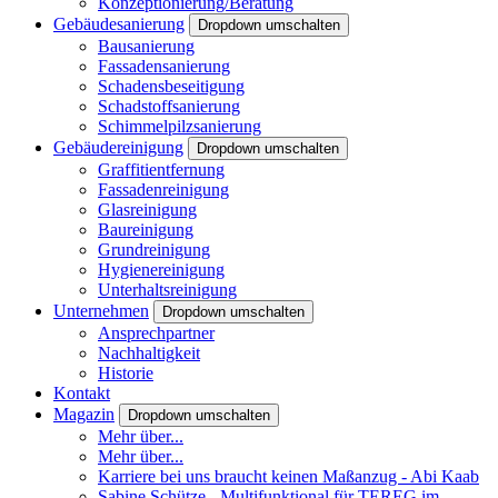
Konzeptionierung/Beratung
Gebäudesanierung
Dropdown umschalten
Bausanierung
Fassadensanierung
Schadensbeseitigung
Schadstoffsanierung
Schimmelpilzsanierung
Gebäudereinigung
Dropdown umschalten
Graffitientfernung
Fassadenreinigung
Glasreinigung
Baureinigung
Grundreinigung
Hygienereinigung
Unterhaltsreinigung
Unternehmen
Dropdown umschalten
Ansprechpartner
Nachhaltigkeit
Historie
Kontakt
Magazin
Dropdown umschalten
Mehr über...
Mehr über...
Karriere bei uns braucht keinen Maßanzug - Abi Kaab
Sabine Schütze - Multifunktional für TEREG im