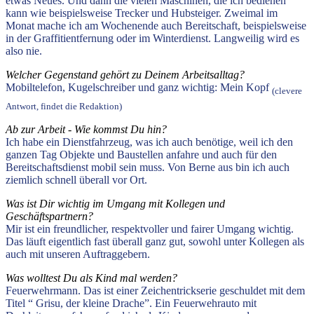
etwas Neues. Und dann die vielen Maschinen, die ich bedienen
kann wie beispielsweise Trecker und Hubsteiger. Zweimal im
Monat mache ich am Wochenende auch Bereitschaft, beispielsweise
in der Graffitientfernung oder im Winterdienst. Langweilig wird es
also nie.
Welcher Gegenstand gehört zu Deinem Arbeitsalltag?
Mobiltelefon, Kugelschreiber und ganz wichtig: Mein Kopf
(clevere
Antwort, findet die Redaktion)
Ab zur Arbeit - Wie kommst Du hin?
Ich habe ein Dienstfahrzeug, was ich auch benötige, weil ich den
ganzen Tag Objekte und Baustellen anfahre und auch für den
Bereitschaftsdienst mobil sein muss. Von Berne aus bin ich auch
ziemlich schnell überall vor Ort.
Was ist Dir wichtig im Umgang mit Kollegen und
Geschäftspartnern?
Mir ist ein freundlicher, respektvoller und fairer Umgang wichtig.
Das läuft eigentlich fast überall ganz gut, sowohl unter Kollegen als
auch mit unseren Auftraggebern.
Was wolltest Du als Kind mal werden?
Feuerwehrmann. Das ist einer Zeichentrickserie geschuldet mit dem
Titel “ Grisu, der kleine Drache”. Ein Feuerwehrauto mit