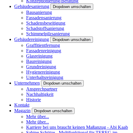
Konzeptionierung/Beratung
Gebäudesanierung
Dropdown umschalten
Bausanierung
Fassadensanierung
Schadensbeseitigung
Schadstoffsanierung
Schimmelpilzsanierung
Gebäudereinigung
Dropdown umschalten
Graffitientfernung
Fassadenreinigung
Glasreinigung
Baureinigung
Grundreinigung
Hygienereinigung
Unterhaltsreinigung
Unternehmen
Dropdown umschalten
Ansprechpartner
Nachhaltigkeit
Historie
Kontakt
Magazin
Dropdown umschalten
Mehr über...
Mehr über...
Karriere bei uns braucht keinen Maßanzug - Abi Kaab
Sabine Schütze - Multifunktional für TEREG im