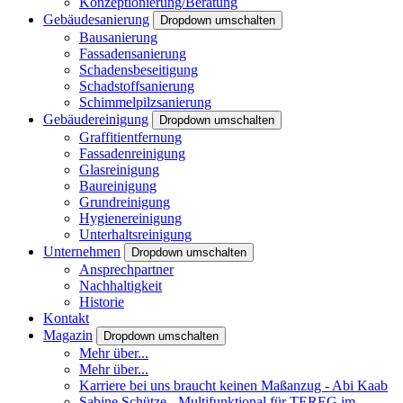
Konzeptionierung/Beratung
Gebäudesanierung
Dropdown umschalten
Bausanierung
Fassadensanierung
Schadensbeseitigung
Schadstoffsanierung
Schimmelpilzsanierung
Gebäudereinigung
Dropdown umschalten
Graffitientfernung
Fassadenreinigung
Glasreinigung
Baureinigung
Grundreinigung
Hygienereinigung
Unterhaltsreinigung
Unternehmen
Dropdown umschalten
Ansprechpartner
Nachhaltigkeit
Historie
Kontakt
Magazin
Dropdown umschalten
Mehr über...
Mehr über...
Karriere bei uns braucht keinen Maßanzug - Abi Kaab
Sabine Schütze - Multifunktional für TEREG im