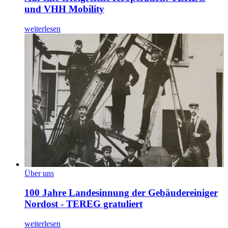
und VHH Mobility
weiterlesen
Über uns
100 Jahre Landesinnung der Gebäudereiniger
Nordost - TEREG gratuliert
weiterlesen