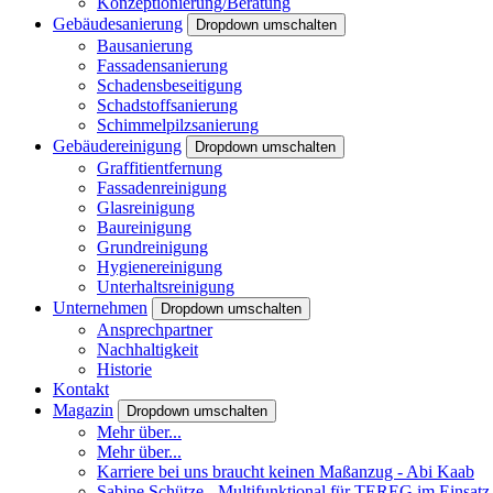
Konzeptionierung/Beratung
Gebäudesanierung
Dropdown umschalten
Bausanierung
Fassadensanierung
Schadensbeseitigung
Schadstoffsanierung
Schimmelpilzsanierung
Gebäudereinigung
Dropdown umschalten
Graffitientfernung
Fassadenreinigung
Glasreinigung
Baureinigung
Grundreinigung
Hygienereinigung
Unterhaltsreinigung
Unternehmen
Dropdown umschalten
Ansprechpartner
Nachhaltigkeit
Historie
Kontakt
Magazin
Dropdown umschalten
Mehr über...
Mehr über...
Karriere bei uns braucht keinen Maßanzug - Abi Kaab
Sabine Schütze - Multifunktional für TEREG im Einsatz