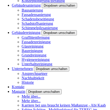
Konzeptionierung/Beratung
Gebäudesanierung
Dropdown umschalten
Bausanierung
Fassadensanierung
Schadensbeseitigung
Schadstoffsanierung
Schimmelpilzsanierung
Gebäudereinigung
Dropdown umschalten
Graffitientfernung
Fassadenreinigung
Glasreinigung
Baureinigung
Grundreinigung
Hygienereinigung
Unterhaltsreinigung
Unternehmen
Dropdown umschalten
Ansprechpartner
Nachhaltigkeit
Historie
Kontakt
Magazin
Dropdown umschalten
Mehr über...
Mehr über...
Karriere bei uns braucht keinen Maßanzug - Abi Kaab
Sabine Schütze - Multifunktional für TEREG im