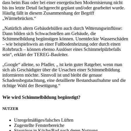
dass beim Bau oder bei einer energetischen Modernisierung nicht
bis ins letzte Detail fachgerecht geplant und/oder gearbeitet wurde.
Häufig fällt in diesem Zusammenhang der Begriff
„Wärmebrücken.“
„Natürlich altern Gebäudehüllen auch durch Witterungseinflüsse:
Dann bilden sich Schwachstellen am Gebäude, die
Schimmelbildung begünstigen können. Unentdeckte Wasserschäden
– wie beispielsweis an einer Fußbodenheizung oder durch einen
Rohrbruch – können ebenso Auslöser eines Schimmelpilzbefalls
sein“, erklärt der TEREG-Bauleiter.
„Google“ alleine, so Pfadler, „ ist kein guter Ratgeber, wenn man
sich als Geschädigter über die Ursachen einer Schimmelbildung
informieren möchte. Sinnvoll ist und bleibt die genaue
Schadensbegutachtung, eine detaillierte Bestandsaufnahme und die
richtige Wahl der Beseitigung.“
Wie wird Schimmelbildung begünstigt?
NUTZER
Unregelmäßiges/falsches Lüften
Zugestellte Fensterbereiche
Staunässe in Küche/Bad nach deren Nutzung