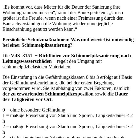
„Es kommt vor, dass Mieter für die Dauer der Sanierung ihre
Wohnung räumen müssen“, räumt der Bauexperte ein. „Umso
größer ist die Freude, wenn nach einer Freimessung durch den
Bausachverständigen die Wohnung wieder ohne jegliche
Einschränkung genutzt werden kann.“
Persönliche Schutzmaßnahmen:
Was und wieviel ist notwendig
bei einer Schimmelpilzsanierung?
Die
VdS 3151 − Richtlinien zur Schimmelpilzsanierung nach
Leitungswasserschäden
− regelt den Umgang mit
schimmelpilzbelasteten Materialien.
Die Einstufung in die Gefährdungsklassen 0 bis 3 erfolgt auf Basis
der Gefährdungsbeurteilung, die bei der ersten Begehung
vorgenommen wird. Sie ist abhängig von zwei Faktoren, nämlich
der zu erwartenden Schimmelpilzexposition
sowie
die Dauer
der Tätigkeiten vor Ort.
0 = ohne besondere Gefährdung
1 = mäßige Freisetzung von Staub und Sporen, Tätigkeitsdauer < 2
h
2 = mäßige Freisetzung von Staub und Sporen, Tätigkeitsdauer > 2
h
3 = stark staubintensive Arbeitsverfahren ohne wirksame lokale