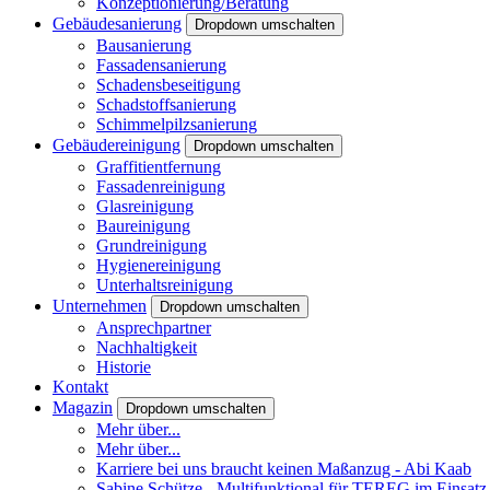
Konzeptionierung/Beratung
Gebäudesanierung
Dropdown umschalten
Bausanierung
Fassadensanierung
Schadensbeseitigung
Schadstoffsanierung
Schimmelpilzsanierung
Gebäudereinigung
Dropdown umschalten
Graffitientfernung
Fassadenreinigung
Glasreinigung
Baureinigung
Grundreinigung
Hygienereinigung
Unterhaltsreinigung
Unternehmen
Dropdown umschalten
Ansprechpartner
Nachhaltigkeit
Historie
Kontakt
Magazin
Dropdown umschalten
Mehr über...
Mehr über...
Karriere bei uns braucht keinen Maßanzug - Abi Kaab
Sabine Schütze - Multifunktional für TEREG im Einsatz