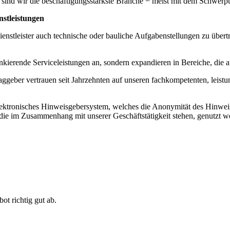
ich sind wir die beschäftigungsstärkste Branche − meist mit dem Schwer
nstleistungen
nstleister auch technische oder bauliche Aufgabenstellungen zu über
lankierende Serviceleistungen an, sondern expandieren in Bereiche, di
aggeber vertrauen seit Jahrzehnten auf unseren fachkompetenten, leistun
 elektronisches Hinweisgebersystem, welches die Anonymität des Hinwei
ie im Zusammenhang mit unserer Geschäftstätigkeit stehen, genutzt w
ot richtig gut ab.