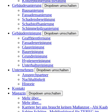
Konzeptionierung/Beratung
Gebäudesanierung
Dropdown umschalten
Bausanierung
Fassadensanierung
Schadensbeseitigung
Schadstoffsanierung
Schimmelpilzsanierung
Gebäudereinigung
Dropdown umschalten
Graffitientfernung
Fassadenreinigung
Glasreinigung
Baureinigung
Grundreinigung
Hygienereinigung
Unterhaltsreinigung
Unternehmen
Dropdown umschalten
Ansprechpartner
Nachhaltigkeit
Historie
Kontakt
Magazin
Dropdown umschalten
Mehr über...
Mehr über...
Karriere bei uns braucht keinen Maßanzug - Abi Kaab
Sabine Schütze - Multifunktional für TEREG im