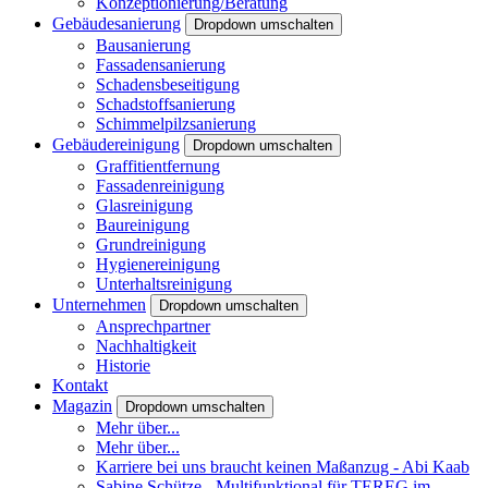
Konzeptionierung/Beratung
Gebäudesanierung
Dropdown umschalten
Bausanierung
Fassadensanierung
Schadensbeseitigung
Schadstoffsanierung
Schimmelpilzsanierung
Gebäudereinigung
Dropdown umschalten
Graffitientfernung
Fassadenreinigung
Glasreinigung
Baureinigung
Grundreinigung
Hygienereinigung
Unterhaltsreinigung
Unternehmen
Dropdown umschalten
Ansprechpartner
Nachhaltigkeit
Historie
Kontakt
Magazin
Dropdown umschalten
Mehr über...
Mehr über...
Karriere bei uns braucht keinen Maßanzug - Abi Kaab
Sabine Schütze - Multifunktional für TEREG im