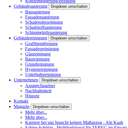
Konzeptionierung/Beratung
Gebäudesanierung
Dropdown umschalten
Bausanierung
Fassadensanierung
Schadensbeseitigung
Schadstoffsanierung
Schimmelpilzsanierung
Gebäudereinigung
Dropdown umschalten
Graffitientfernung
Fassadenreinigung
Glasreinigung
Baureinigung
Grundreinigung
Hygienereinigung
Unterhaltsreinigung
Unternehmen
Dropdown umschalten
Ansprechpartner
Nachhaltigkeit
Historie
Kontakt
Magazin
Dropdown umschalten
Mehr über...
Mehr über...
Karriere bei uns braucht keinen Maßanzug - Abi Kaab
Sabine Schütze - Multifunktional für TEREG im Einsatz