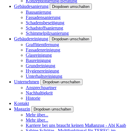
Konzeptionierung/Beratung
Gebäudesanierung
Dropdown umschalten
Bausanierung
Fassadensanierung
Schadensbeseitigung
Schadstoffsanierung
Schimmelpilzsanierung
Gebäudereinigung
Dropdown umschalten
Graffitientfernung
Fassadenreinigung
Glasreinigung
Baureinigung
Grundreinigung
Hygienereinigung
Unterhaltsreinigung
Unternehmen
Dropdown umschalten
Ansprechpartner
Nachhaltigkeit
Historie
Kontakt
Magazin
Dropdown umschalten
Mehr über...
Mehr über...
Karriere bei uns braucht keinen Maßanzug - Abi Kaab
Sabine Schütze - Multifunktional für TEREG im