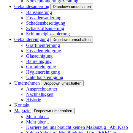
Konzeptionierung/Beratung
Gebäudesanierung
Dropdown umschalten
Bausanierung
Fassadensanierung
Schadensbeseitigung
Schadstoffsanierung
Schimmelpilzsanierung
Gebäudereinigung
Dropdown umschalten
Graffitientfernung
Fassadenreinigung
Glasreinigung
Baureinigung
Grundreinigung
Hygienereinigung
Unterhaltsreinigung
Unternehmen
Dropdown umschalten
Ansprechpartner
Nachhaltigkeit
Historie
Kontakt
Magazin
Dropdown umschalten
Mehr über...
Mehr über...
Karriere bei uns braucht keinen Maßanzug - Abi Kaab
Sabine Schütze - Multifunktional für TEREG im