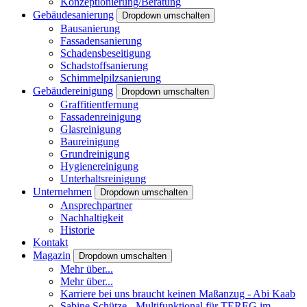
Konzeptionierung/Beratung
Gebäudesanierung
Dropdown umschalten
Bausanierung
Fassadensanierung
Schadensbeseitigung
Schadstoffsanierung
Schimmelpilzsanierung
Gebäudereinigung
Dropdown umschalten
Graffitientfernung
Fassadenreinigung
Glasreinigung
Baureinigung
Grundreinigung
Hygienereinigung
Unterhaltsreinigung
Unternehmen
Dropdown umschalten
Ansprechpartner
Nachhaltigkeit
Historie
Kontakt
Magazin
Dropdown umschalten
Mehr über...
Mehr über...
Karriere bei uns braucht keinen Maßanzug - Abi Kaab
Sabine Schütze - Multifunktional für TEREG im