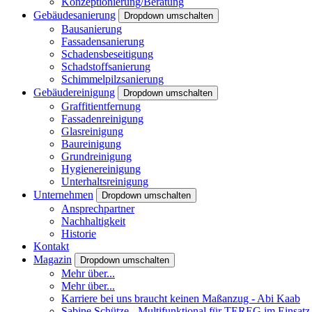
Konzeptionierung/Beratung
Gebäudesanierung
Dropdown umschalten
Bausanierung
Fassadensanierung
Schadensbeseitigung
Schadstoffsanierung
Schimmelpilzsanierung
Gebäudereinigung
Dropdown umschalten
Graffitientfernung
Fassadenreinigung
Glasreinigung
Baureinigung
Grundreinigung
Hygienereinigung
Unterhaltsreinigung
Unternehmen
Dropdown umschalten
Ansprechpartner
Nachhaltigkeit
Historie
Kontakt
Magazin
Dropdown umschalten
Mehr über...
Mehr über...
Karriere bei uns braucht keinen Maßanzug - Abi Kaab
Sabine Schütze - Multifunktional für TEREG im Einsatz