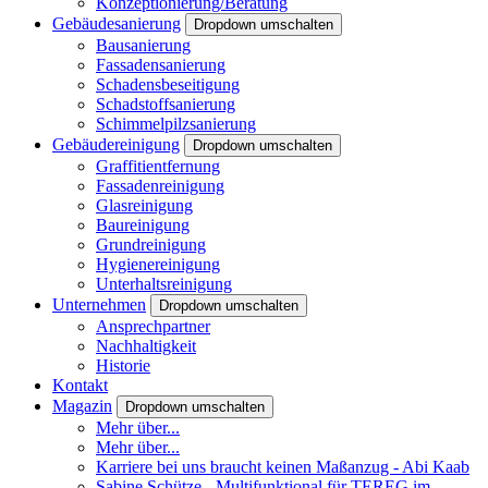
Konzeptionierung/Beratung
Gebäudesanierung
Dropdown umschalten
Bausanierung
Fassadensanierung
Schadensbeseitigung
Schadstoffsanierung
Schimmelpilzsanierung
Gebäudereinigung
Dropdown umschalten
Graffitientfernung
Fassadenreinigung
Glasreinigung
Baureinigung
Grundreinigung
Hygienereinigung
Unterhaltsreinigung
Unternehmen
Dropdown umschalten
Ansprechpartner
Nachhaltigkeit
Historie
Kontakt
Magazin
Dropdown umschalten
Mehr über...
Mehr über...
Karriere bei uns braucht keinen Maßanzug - Abi Kaab
Sabine Schütze - Multifunktional für TEREG im