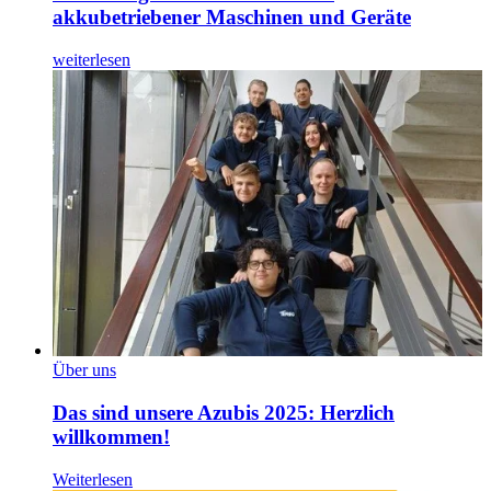
akkubetriebener Maschinen und Geräte
weiterlesen
Über uns
Das sind unsere Azubis 2025: Herzlich
willkommen!
Weiterlesen