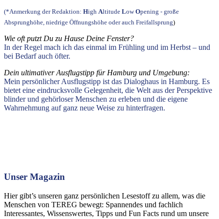
(*Anmerkung der Redaktion:
H
igh
A
ltitude
L
ow
O
pening - große
Absprunghöhe, niedrige Öffnungshöhe oder auch Freifallsprung
)
Wie
oft putzt Du zu Hause Deine Fenster?
In der Regel mach ich das einmal im Frühling und im Herbst – und
bei Bedarf auch öfter.
Dein ultimativer Ausflugstipp für Hamburg und Umgebung:
Mein persönlicher Ausflugstipp ist das Dialoghaus in Hamburg. Es
bietet eine eindrucksvolle Gelegenheit, die Welt aus der Perspektive
blinder und gehörloser Menschen zu erleben und die eigene
Wahrnehmung auf ganz neue Weise zu hinterfragen.
Unser Magazin
Hier gibt’s unseren ganz persönlichen Lesestoff zu allem, was die
Menschen von TEREG bewegt: Spannendes und fachlich
Interessantes, Wissenswertes, Tipps und Fun Facts rund um unsere