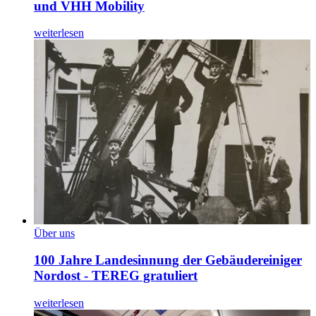
und VHH Mobility
weiterlesen
Über uns
100 Jahre Landesinnung der Gebäudereiniger
Nordost - TEREG gratuliert
weiterlesen