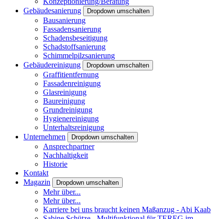
Konzeptionierung/Beratung
Gebäudesanierung
Dropdown umschalten
Bausanierung
Fassadensanierung
Schadensbeseitigung
Schadstoffsanierung
Schimmelpilzsanierung
Gebäudereinigung
Dropdown umschalten
Graffitientfernung
Fassadenreinigung
Glasreinigung
Baureinigung
Grundreinigung
Hygienereinigung
Unterhaltsreinigung
Unternehmen
Dropdown umschalten
Ansprechpartner
Nachhaltigkeit
Historie
Kontakt
Magazin
Dropdown umschalten
Mehr über...
Mehr über...
Karriere bei uns braucht keinen Maßanzug - Abi Kaab
Sabine Schütze - Multifunktional für TEREG im