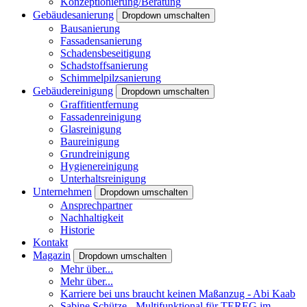
Konzeptionierung/Beratung
Gebäudesanierung
Dropdown umschalten
Bausanierung
Fassadensanierung
Schadensbeseitigung
Schadstoffsanierung
Schimmelpilzsanierung
Gebäudereinigung
Dropdown umschalten
Graffitientfernung
Fassadenreinigung
Glasreinigung
Baureinigung
Grundreinigung
Hygienereinigung
Unterhaltsreinigung
Unternehmen
Dropdown umschalten
Ansprechpartner
Nachhaltigkeit
Historie
Kontakt
Magazin
Dropdown umschalten
Mehr über...
Mehr über...
Karriere bei uns braucht keinen Maßanzug - Abi Kaab
Sabine Schütze - Multifunktional für TEREG im