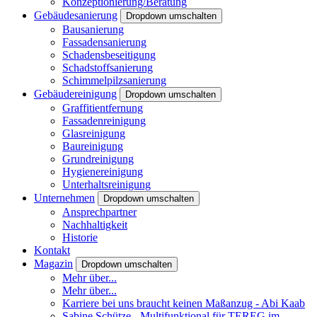
Konzeptionierung/Beratung
Gebäudesanierung
Dropdown umschalten
Bausanierung
Fassadensanierung
Schadensbeseitigung
Schadstoffsanierung
Schimmelpilzsanierung
Gebäudereinigung
Dropdown umschalten
Graffitientfernung
Fassadenreinigung
Glasreinigung
Baureinigung
Grundreinigung
Hygienereinigung
Unterhaltsreinigung
Unternehmen
Dropdown umschalten
Ansprechpartner
Nachhaltigkeit
Historie
Kontakt
Magazin
Dropdown umschalten
Mehr über...
Mehr über...
Karriere bei uns braucht keinen Maßanzug - Abi Kaab
Sabine Schütze - Multifunktional für TEREG im