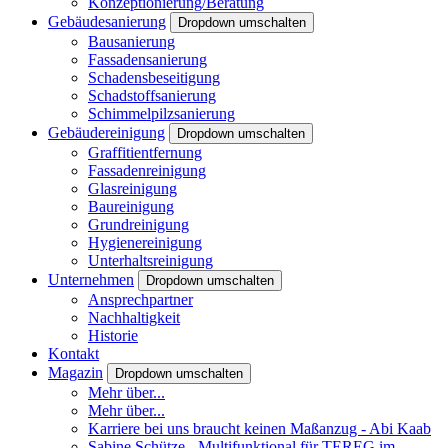
Konzeptionierung/Beratung
Gebäudesanierung
Dropdown umschalten
Bausanierung
Fassadensanierung
Schadensbeseitigung
Schadstoffsanierung
Schimmelpilzsanierung
Gebäudereinigung
Dropdown umschalten
Graffitientfernung
Fassadenreinigung
Glasreinigung
Baureinigung
Grundreinigung
Hygienereinigung
Unterhaltsreinigung
Unternehmen
Dropdown umschalten
Ansprechpartner
Nachhaltigkeit
Historie
Kontakt
Magazin
Dropdown umschalten
Mehr über...
Mehr über...
Karriere bei uns braucht keinen Maßanzug - Abi Kaab
Sabine Schütze - Multifunktional für TEREG im