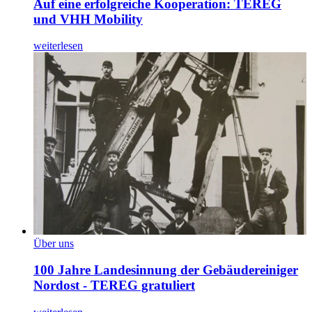
Auf eine erfolgreiche Kooperation: TEREG
und VHH Mobility
weiterlesen
Über uns
100 Jahre Landesinnung der Gebäudereiniger
Nordost - TEREG gratuliert