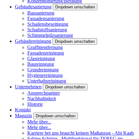
Konzeptionierung/Beratung
Gebäudesanierung
Dropdown umschalten
Bausanierung
Fassadensanierung
Schadensbeseitigung
Schadstoffsanierung
Schimmelpilzsanierung
Gebäudereinigung
Dropdown umschalten
Graffitientfernung
Fassadenreinigung
Glasreinigung
Baureinigung
Grundreinigung
Hygienereinigung
Unterhaltsreinigung
Unternehmen
Dropdown umschalten
Ansprechpartner
Nachhaltigkeit
Historie
Kontakt
Magazin
Dropdown umschalten
Mehr über...
Mehr über...
Karriere bei uns braucht keinen Maßanzug - Abi Kaab
Sabine Schütze - Multifunktional für TEREG im