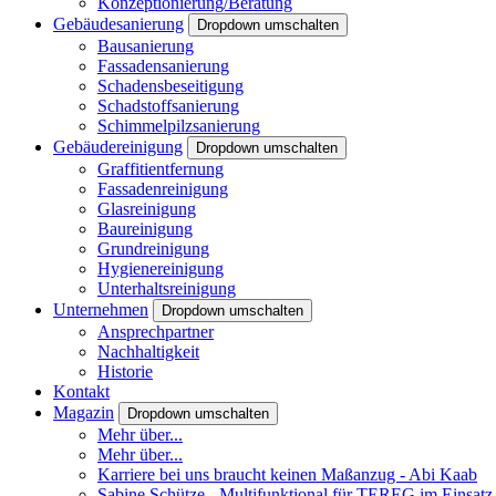
Konzeptionierung/Beratung
Gebäudesanierung
Dropdown umschalten
Bausanierung
Fassadensanierung
Schadensbeseitigung
Schadstoffsanierung
Schimmelpilzsanierung
Gebäudereinigung
Dropdown umschalten
Graffitientfernung
Fassadenreinigung
Glasreinigung
Baureinigung
Grundreinigung
Hygienereinigung
Unterhaltsreinigung
Unternehmen
Dropdown umschalten
Ansprechpartner
Nachhaltigkeit
Historie
Kontakt
Magazin
Dropdown umschalten
Mehr über...
Mehr über...
Karriere bei uns braucht keinen Maßanzug - Abi Kaab
Sabine Schütze - Multifunktional für TEREG im Einsatz