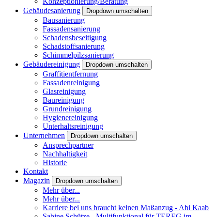
Konzeptionierung/Beratung
Gebäudesanierung
Dropdown umschalten
Bausanierung
Fassadensanierung
Schadensbeseitigung
Schadstoffsanierung
Schimmelpilzsanierung
Gebäudereinigung
Dropdown umschalten
Graffitientfernung
Fassadenreinigung
Glasreinigung
Baureinigung
Grundreinigung
Hygienereinigung
Unterhaltsreinigung
Unternehmen
Dropdown umschalten
Ansprechpartner
Nachhaltigkeit
Historie
Kontakt
Magazin
Dropdown umschalten
Mehr über...
Mehr über...
Karriere bei uns braucht keinen Maßanzug - Abi Kaab
Sabine Schütze - Multifunktional für TEREG im