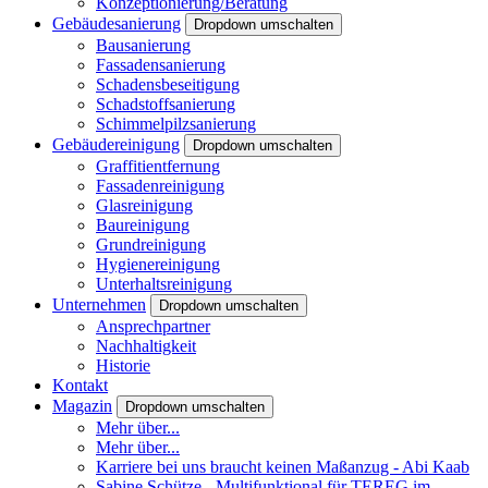
Konzeptionierung/Beratung
Gebäudesanierung
Dropdown umschalten
Bausanierung
Fassadensanierung
Schadensbeseitigung
Schadstoffsanierung
Schimmelpilzsanierung
Gebäudereinigung
Dropdown umschalten
Graffitientfernung
Fassadenreinigung
Glasreinigung
Baureinigung
Grundreinigung
Hygienereinigung
Unterhaltsreinigung
Unternehmen
Dropdown umschalten
Ansprechpartner
Nachhaltigkeit
Historie
Kontakt
Magazin
Dropdown umschalten
Mehr über...
Mehr über...
Karriere bei uns braucht keinen Maßanzug - Abi Kaab
Sabine Schütze - Multifunktional für TEREG im