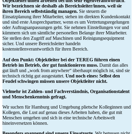
Objektleiter/innen arbeiten bei uns sehr eigenverantwortlich
.
Wir bezeichnen sie deshalb als Bereichsleiter/innen, weil sie
ihren Bereich selbstständig managen.
Sie steuern die
Einsatzplanung ihrer Mitarbeiter, stehen im direkten Kundenkontakt
und sind erste Ansprechpartner, wenn es um Vertretungsregelungen
oder Auftragsanpassungen geht. Sie nehmen Einstellungen vor und
kümmern sich um sämtliche personellen Belange ihrer Mitarbeiter.
Sie stellen den Zugriff auf Maschinen und Reinigungsequipment
sicher. Und unsere Bereichsleiter handeln
kostenstellenverantwortlich für ihren Bereich.
Auf den Punkt: Objektleiter bei der TEREG führen einen
Betrieb im Betrieb, der gut funktionieren muss.
Damit das alles
gut läuft und „work from anywhere“ überhaupt möglich ist, sind sie
technisch richtig gut ausgestattet.
Und noch eines:
Selbst den
Feudel schwingen müssen unsere Objektleiter nicht.
Vielmehr ist Zahlen- und Fachverständnis, Organisationstalent
und Menschenkenntnis gefragt.
Wir suchen für Hamburg und Umgebung plietsche Kolleginnen und
Kollegen, die Lust auf genau dieses Arbeiten haben, die gut mit
Menschen umgehen und sich in eine technische Arbeitswelt
hineinversetzen können.
Besonders spannend sind unsere Einsatzorte
. Wir betreuen nicht