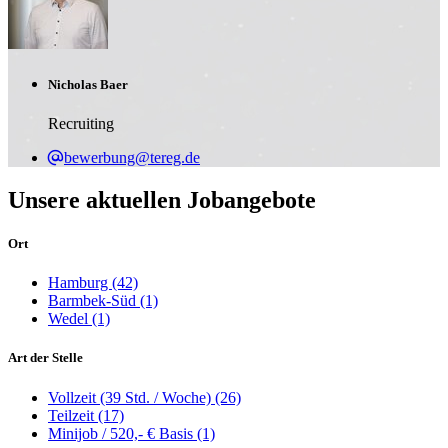
Nicholas Baer
Recruiting
bewerbung@tereg.de
Unsere aktuellen Jobangebote
Ort
Hamburg
(42)
Barmbek-Süd
(1)
Wedel
(1)
Art der Stelle
Vollzeit (39 Std. / Woche)
(26)
Teilzeit
(17)
Minijob / 520,- € Basis
(1)