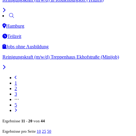
Hamburg
Teilzeit
Jobs ohne Ausbildung
Reinigungskraft (m/w/d) Treppenhaus Ekhofstraße (Minijob)
1
2
3
5
Ergebnisse
11
-
20
von
44
Ergebnisse pro Seite
10
25
50