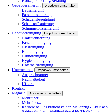
Konzeptionierung/Beratung
Gebäudesanierung
Dropdown umschalten
Bausanierung
Fassadensanierung
Schadensbeseitigung
Schadstoffsanierung
Schimmelpilzsanierung
Gebäudereinigung
Dropdown umschalten
Graffitientfernung
Fassadenreinigung
Glasreinigung
Baureinigung
Grundreinigung
Hygienereinigung
Unterhaltsreinigung
Unternehmen
Dropdown umschalten
Ansprechpartner
Nachhaltigkeit
Historie
Kontakt
Magazin
Dropdown umschalten
Mehr über...
Mehr über...
Karriere bei uns braucht keinen Maßanzug - Abi Kaab
Sabine Schütze - Multifunktional für TEREG im