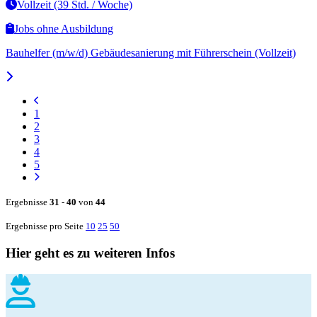
Vollzeit (39 Std. / Woche)
Jobs ohne Ausbildung
Bauhelfer (m/w/d) Gebäudesanierung mit Führerschein (Vollzeit)
1
2
3
4
5
Ergebnisse
31
-
40
von
44
Ergebnisse pro Seite
10
25
50
Hier geht es zu weiteren Infos