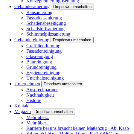
Konzeptionierung/Beratung
Gebäudesanierung
Dropdown umschalten
Bausanierung
Fassadensanierung
Schadensbeseitigung
Schadstoffsanierung
Schimmelpilzsanierung
Gebäudereinigung
Dropdown umschalten
Graffitientfernung
Fassadenreinigung
Glasreinigung
Baureinigung
Grundreinigung
Hygienereinigung
Unterhaltsreinigung
Unternehmen
Dropdown umschalten
Ansprechpartner
Nachhaltigkeit
Historie
Kontakt
Magazin
Dropdown umschalten
Mehr über...
Mehr über...
Karriere bei uns braucht keinen Maßanzug - Abi Kaab
Sabine Schütze - Multifunktional für TEREG im