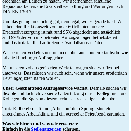
ordentlich am Laufen zu halten. Wir übernehmen sämtliche
Reparaturarbeiten, die Ersatzteilbeschaffung und Wartungen nach
DIN EN 13015.
Und das gelingt uns richtig gut, denn egal, wo es gerade hakt: Wir
haben eine Reaktionszeit von unter 60 Minuten, unsere
Ersatzteilversorgung ist mit rund 95% abgedeckt und tatsächlich
sind 99% der von uns betreuten Aufzugsanlagen betriebsbereit −
und das trotz laufend auftretender Vandalismusschäden.
Wir betreuen Verkehrsunternehmen, aber auch andere städtische wie
private Hamburger Auftraggeber.
Mit unseren vollausgerüsteten Werkstattwagen sind wir flexibel
unterwegs. Das müssen wir auch sein, wenn wir unsere großartigen
Leistungsquoten halten wollen.
Unser Geschäftsfeld Aufzugsservice wächst.
Deshalb suchen wir
flexible und fachlich versierte Unterstützung durch Kolleginnen und
Kollegen, die Spaß an diesem technisch vielseitigen Job haben.
Trotz Rufbereitschaft und ‚Arbeit auf dem Sprung‘ sind ein
angenehmes Arbeitsklima und ein geregelter Feierabend garantiert.
Was wir bieten und was wir erwarten:
Einfach in die
Stellenanzeigen
schauen.