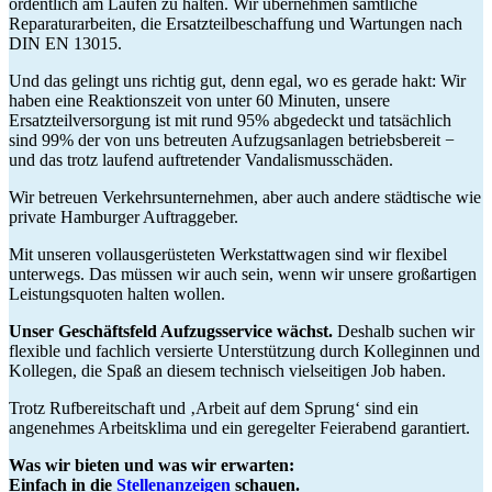
ordentlich am Laufen zu halten. Wir übernehmen sämtliche
Reparaturarbeiten, die Ersatzteilbeschaffung und Wartungen nach
DIN EN 13015.
Und das gelingt uns richtig gut, denn egal, wo es gerade hakt: Wir
haben eine Reaktionszeit von unter 60 Minuten, unsere
Ersatzteilversorgung ist mit rund 95% abgedeckt und tatsächlich
sind 99% der von uns betreuten Aufzugsanlagen betriebsbereit −
und das trotz laufend auftretender Vandalismusschäden.
Wir betreuen Verkehrsunternehmen, aber auch andere städtische wie
private Hamburger Auftraggeber.
Mit unseren vollausgerüsteten Werkstattwagen sind wir flexibel
unterwegs. Das müssen wir auch sein, wenn wir unsere großartigen
Leistungsquoten halten wollen.
Unser Geschäftsfeld Aufzugsservice wächst.
Deshalb suchen wir
flexible und fachlich versierte Unterstützung durch Kolleginnen und
Kollegen, die Spaß an diesem technisch vielseitigen Job haben.
Trotz Rufbereitschaft und ‚Arbeit auf dem Sprung‘ sind ein
angenehmes Arbeitsklima und ein geregelter Feierabend garantiert.
Was wir bieten und was wir erwarten:
Einfach in die
Stellenanzeigen
schauen.