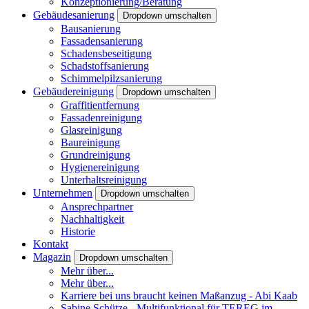
Konzeptionierung/Beratung
Gebäudesanierung
Dropdown umschalten
Bausanierung
Fassadensanierung
Schadensbeseitigung
Schadstoffsanierung
Schimmelpilzsanierung
Gebäudereinigung
Dropdown umschalten
Graffitientfernung
Fassadenreinigung
Glasreinigung
Baureinigung
Grundreinigung
Hygienereinigung
Unterhaltsreinigung
Unternehmen
Dropdown umschalten
Ansprechpartner
Nachhaltigkeit
Historie
Kontakt
Magazin
Dropdown umschalten
Mehr über...
Mehr über...
Karriere bei uns braucht keinen Maßanzug - Abi Kaab
Sabine Schütze - Multifunktional für TEREG im