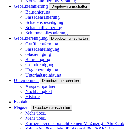
Konzeptionierung/Beratung
Gebäudesanierung
Dropdown umschalten
Bausanierung
Fassadensanierung
Schadensbeseitigung
Schadstoffsanierung
Schimmelpilzsanierung
Gebäudereinigung
Dropdown umschalten
Graffitientfernung
Fassadenreinigung
Glasreinigung
Baureinigung
Grundreinigung
Hygienereinigung
Unterhaltsreinigung
Unternehmen
Dropdown umschalten
Ansprechpartner
Nachhaltigkeit
Historie
Kontakt
Magazin
Dropdown umschalten
Mehr über...
Mehr über...
Karriere bei uns braucht keinen Maßanzug - Abi Kaab
Sabine Schütze - Multifunktional für TEREG im