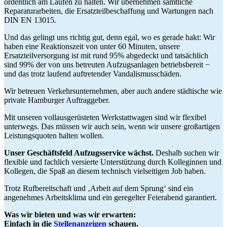
ordentlich am Laufen zu halten. Wir übernehmen sämtliche
Reparaturarbeiten, die Ersatzteilbeschaffung und Wartungen nach
DIN EN 13015.
Und das gelingt uns richtig gut, denn egal, wo es gerade hakt: Wir
haben eine Reaktionszeit von unter 60 Minuten, unsere
Ersatzteilversorgung ist mit rund 95% abgedeckt und tatsächlich
sind 99% der von uns betreuten Aufzugsanlagen betriebsbereit −
und das trotz laufend auftretender Vandalismusschäden.
Wir betreuen Verkehrsunternehmen, aber auch andere städtische wie
private Hamburger Auftraggeber.
Mit unseren vollausgerüsteten Werkstattwagen sind wir flexibel
unterwegs. Das müssen wir auch sein, wenn wir unsere großartigen
Leistungsquoten halten wollen.
Unser Geschäftsfeld Aufzugsservice wächst.
Deshalb suchen wir
flexible und fachlich versierte Unterstützung durch Kolleginnen und
Kollegen, die Spaß an diesem technisch vielseitigen Job haben.
Trotz Rufbereitschaft und ‚Arbeit auf dem Sprung‘ sind ein
angenehmes Arbeitsklima und ein geregelter Feierabend garantiert.
Was wir bieten und was wir erwarten:
Einfach in die
Stellenanzeigen
schauen.